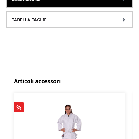
TABELLA TAGLIE
Salta la galleria dei prodotti
Articoli accessori
Sconto
%