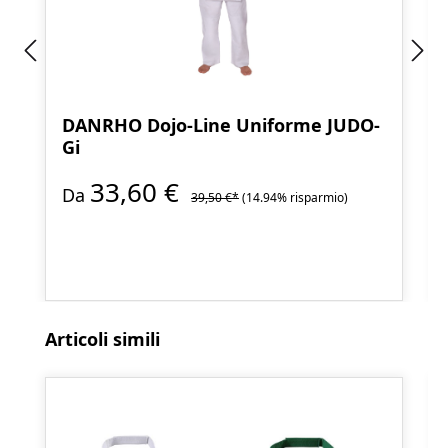
DANRHO Dojo-Line Uniforme JUDO-
Gi
33,60 €
Da
39,50 €*
(14.94% risparmio)
Salta la galleria dei prodotti
Articoli simili