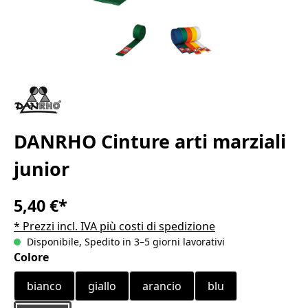
DANRHO Cinture arti marziali
junior
5,40 €*
* Prezzi incl. IVA più costi di spedizione
Disponibile, Spedito in 3–5 giorni lavorativi
Seleziona
Colore
bianco
giallo
arancio
blu