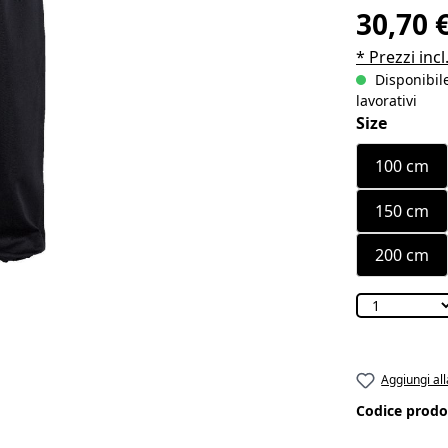
30,70 
* Prezzi incl
Disponibile
lavorativi
Seleziona
Size
100 cm
150 cm
200 cm
Aggiungi all
Codice prodo