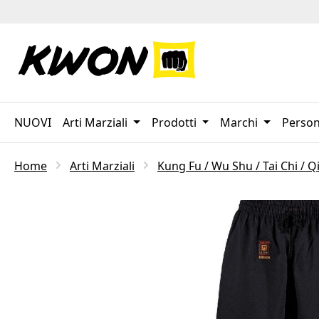
sa al contenuto principale
Salta alla ricerca
Passa alla navigazione principale
NUOVI
Arti Marziali
Prodotti
Marchi
Person
Home
Arti Marziali
Kung Fu / Wu Shu / Tai Chi / 
Salta la galleria di immagini