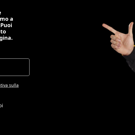
e
imo a
 Puoi
nto
gina.
tiva sulla
pi