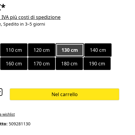
€*
. IVA più costi di spedizione
, Spedito in 3–5 giorni
110 cm
120 cm
130 cm
140 cm
160 cm
170 cm
180 cm
190 cm
Nel carrello
a wishlist
tto:
509281130