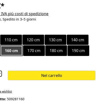
€*
. IVA più costi di spedizione
, Spedito in 3–5 giorni
110 cm
120 cm
130 cm
140 cm
160 cm
170 cm
180 cm
190 cm
Nel carrello
a wishlist
tto:
509281160