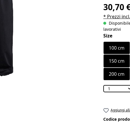
30,70 
* Prezzi incl
Disponibile
lavorativi
Seleziona
Size
100 cm
150 cm
200 cm
Aggiungi all
Codice prodo