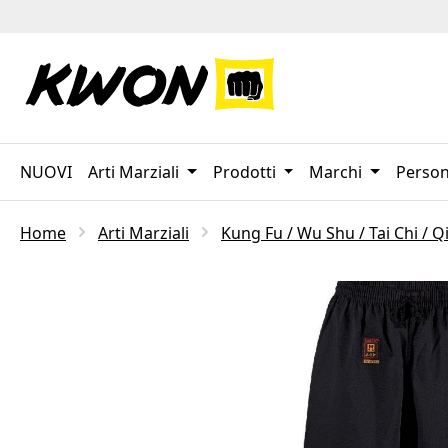
sa al contenuto principale
Salta alla ricerca
Passa alla navigazione principale
NUOVI
Arti Marziali
Prodotti
Marchi
Person
Home
Arti Marziali
Kung Fu / Wu Shu / Tai Chi / 
Salta la galleria di immagini