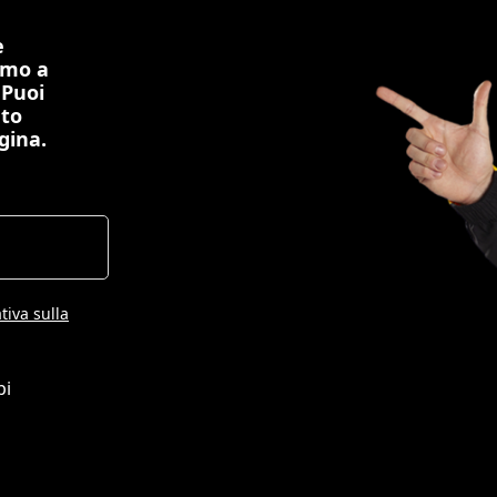
e
imo a
 Puoi
nto
gina.
tiva sulla
pi