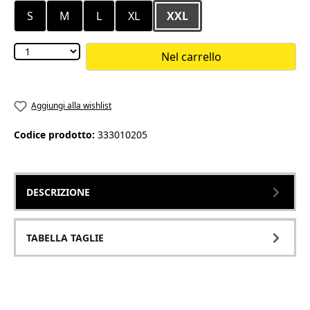
S
M
L
XL
XXL
Nel carrello
Aggiungi alla wishlist
Codice prodotto:
333010205
DESCRIZIONE
TABELLA TAGLIE