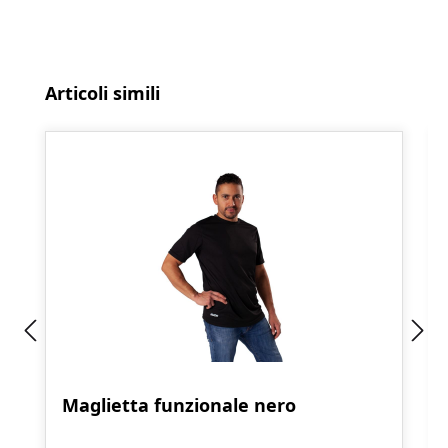
Salta la galleria dei prodotti
Articoli simili
Maglietta funzionale nero