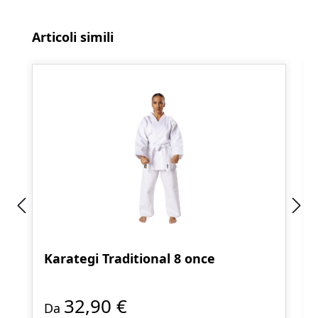
Salta la galleria dei prodotti
Articoli simili
Karategi Traditional 8 once
32,90 €
Da