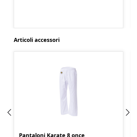
Salta la galleria dei prodotti
Articoli accessori
Pantaloni Karate 8 once