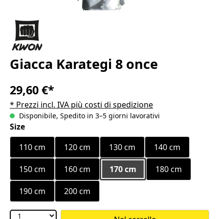
Giacca Karategi 8 once
29,60 €*
* Prezzi incl. IVA più costi di spedizione
Disponibile, Spedito in 3–5 giorni lavorativi
Seleziona
Size
110 cm
120 cm
130 cm
140 cm
150 cm
160 cm
170 cm
180 cm
190 cm
200 cm