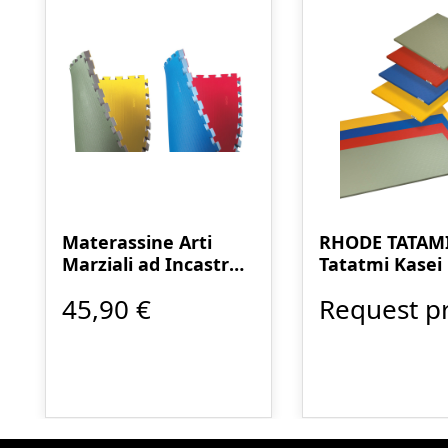
Materassine Arti
RHODE TATAMI
Marziali ad Incastro
Tatatmi Kasei
4 cm
45,90 €
Request pr