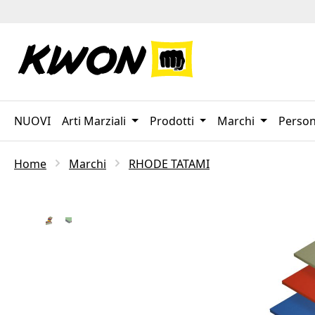
sa al contenuto principale
Salta alla ricerca
Passa alla navigazione principale
NUOVI
Arti Marziali
Prodotti
Marchi
Person
Home
Marchi
RHODE TATAMI
Salta la galleria di immagini