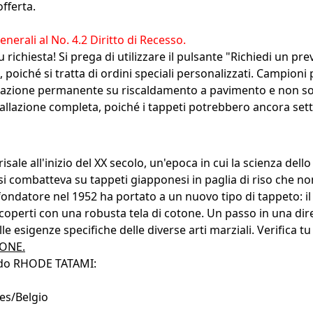
offerta.
nerali al No. 4.2 Diritto di Recesso.
richiesta! Si prega di utilizzare il pulsante "Richiedi un pre
poiché si tratta di ordini speciali personalizzati. Campioni 
lazione permanente su riscaldamento a pavimento e non sono 
stallazione completa, poiché i tappeti potrebbero ancora sett
risale all'inizio del XX secolo, un'epoca in cui la scienza d
 e si combatteva su tappeti giapponesi in paglia di riso che 
ndatore nel 1952 ha portato a un nuovo tipo di tappeto: il R
perti con una robusta tela di cotone. Un passo in una dire
e esigenze specifiche delle diverse arti marziali. Verifica tu
IONE.
 judo RHODE TATAMI:
les/Belgio