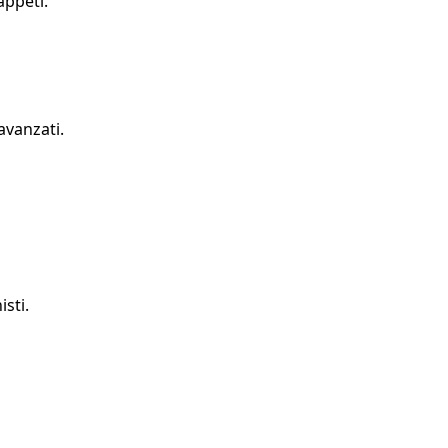
appeti.
avanzati.
sti.