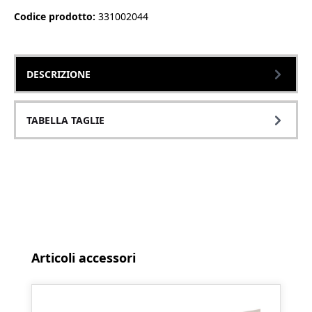
Codice prodotto:
331002044
DESCRIZIONE
TABELLA TAGLIE
Salta la galleria dei prodotti
Articoli accessori