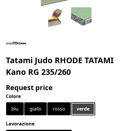
Tatami Judo RHODE TATAMI
Kano RG 235/260
Request price
Seleziona
Colore
blu
giallo
rosso
verde
Seleziona
Lavorazione