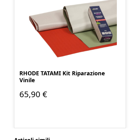
RHODE TATAMI Kit Riparazione
Vinile
65,90 €
Salta la galleria dei prodotti