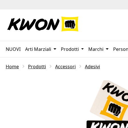
sa al contenuto principale
Salta alla ricerca
Passa alla navigazione principale
NUOVI
Arti Marziali
Prodotti
Marchi
Person
Home
Prodotti
Accessori
Adesivi
Salta la galleria di immagini