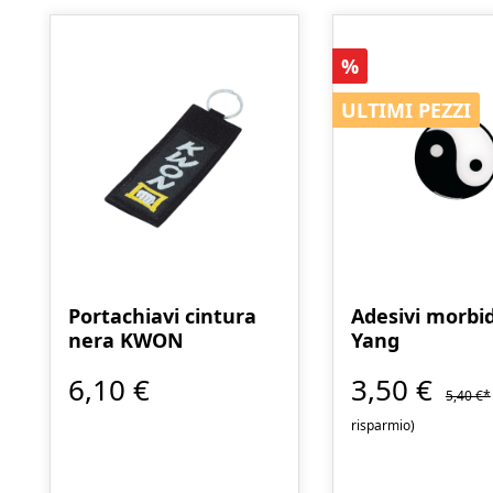
Sconto
%
ULTIMI PEZZI
ULTIMI PEZZI
Portachiavi cintura
Adesivi morbid
nera KWON
Yang
6,10 €
3,50 €
5,40 €*
risparmio)