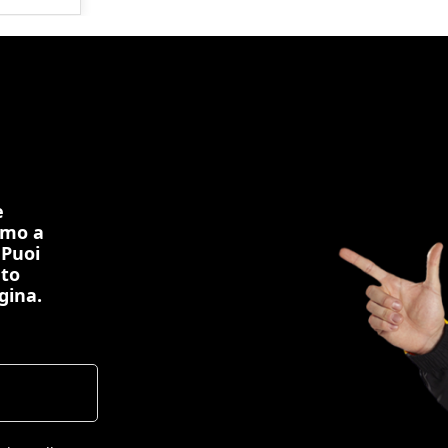
e
imo a
 Puoi
nto
gina.