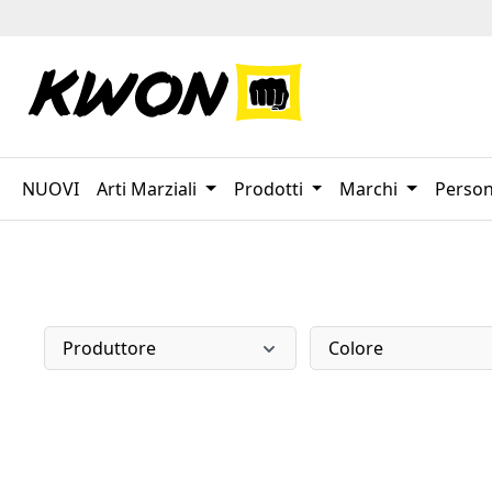
sa al contenuto principale
Salta alla ricerca
Passa alla navigazione principale
NUOVI
Arti Marziali
Prodotti
Marchi
Person
Produttore
Colore