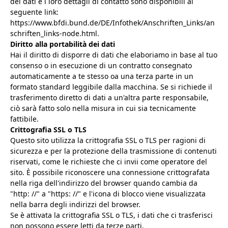
dei dati e i loro dettagli di contatto sono disponibili al
seguente link:
https://www.bfdi.bund.de/DE/Infothek/Anschriften_Links/an
schriften_links-node.html.
Diritto alla portabilità dei dati
Hai il diritto di disporre di dati che elaboriamo in base al tuo
consenso o in esecuzione di un contratto consegnato
automaticamente a te stesso oa una terza parte in un
formato standard leggibile dalla macchina. Se si richiede il
trasferimento diretto di dati a un'altra parte responsabile,
ciò sarà fatto solo nella misura in cui sia tecnicamente
fattibile.
Crittografia SSL o TLS
Questo sito utilizza la crittografia SSL o TLS per ragioni di
sicurezza e per la protezione della trasmissione di contenuti
riservati, come le richieste che ci invii come operatore del
sito. È possibile riconoscere una connessione crittografata
nella riga dell'indirizzo del browser quando cambia da
"http: //" a "https: //" e l'icona di blocco viene visualizzata
nella barra degli indirizzi del browser.
Se è attivata la crittografia SSL o TLS, i dati che ci trasferisci
non possono essere letti da terze parti.