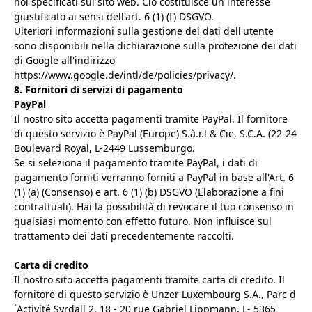
noi specificati sul sito web. Ciò costituisce un interesse
giustificato ai sensi dell'art. 6 (1) (f) DSGVO.
Ulteriori informazioni sulla gestione dei dati dell'utente
sono disponibili nella dichiarazione sulla protezione dei dati
di Google all'indirizzo
https://www.google.de/intl/de/policies/privacy/.
8. Fornitori di servizi di pagamento
PayPal
Il nostro sito accetta pagamenti tramite PayPal. Il fornitore
di questo servizio è PayPal (Europe) S.à.r.l & Cie, S.C.A. (22-24
Boulevard Royal, L-2449 Lussemburgo.
Se si seleziona il pagamento tramite PayPal, i dati di
pagamento forniti verranno forniti a PayPal in base all'Art. 6
(1) (a) (Consenso) e art. 6 (1) (b) DSGVO (Elaborazione a fini
contrattuali). Hai la possibilità di revocare il tuo consenso in
qualsiasi momento con effetto futuro. Non influisce sul
trattamento dei dati precedentemente raccolti.
Carta di credito
Il nostro sito accetta pagamenti tramite carta di credito. Il
fornitore di questo servizio è Unzer Luxembourg S.A., Parc d
´Activité Syrdall 2, 18 - 20 rue Gabriel Lippmann, L- 5365