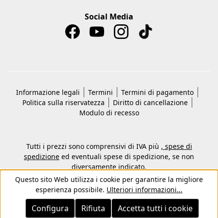
Social Media
Informazione legali
Termini
Termini di pagamento
Politica sulla riservatezza
Diritto di cancellazione
Modulo di recesso
Tutti i prezzi sono comprensivi di IVA più
, spese di
spedizione
ed eventuali spese di spedizione, se non
diversamente indicato.
© 2026 Copyright © Kwon KG -Tutti i diritti riservati
Questo sito Web utilizza i cookie per garantire la migliore
esperienza possibile.
Ulteriori informazioni...
Configura
Rifiuta
Accetta tutti i cookie