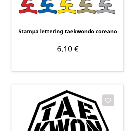
Stampa lettering taekwondo coreano
6,10 €