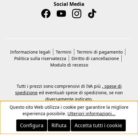
Social Media
Informazione legali
Termini
Termini di pagamento
Politica sulla riservatezza
Diritto di cancellazione
Modulo di recesso
Tutti i prezzi sono comprensivi di IVA più
, spese di
spedizione
ed eventuali spese di spedizione, se non
diversamente indicato.
© 2026 Copyright © Kwon KG -Tutti i diritti riservati
Questo sito Web utilizza i cookie per garantire la migliore
esperienza possibile.
Ulteriori informazioni...
Configura
Rifiuta
Accetta tutti i cookie