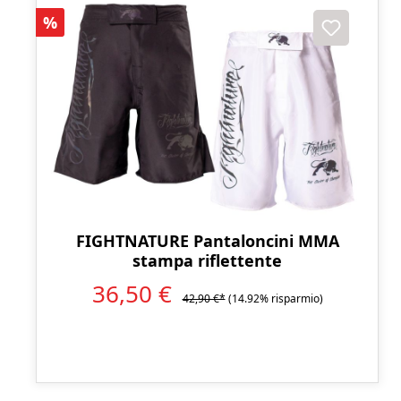
Sconto
%
FIGHTNATURE Pantaloncini MMA
stampa riflettente
36,50 €
42,90 €*
(14.92% risparmio)