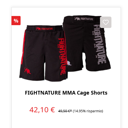
Sconto
%
FIGHTNATURE MMA Cage Shorts
42,10 €
49,50 €*
(14.95% risparmio)