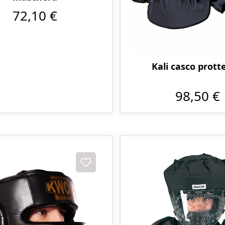
72,10 €
Kali casco prott
98,50 €