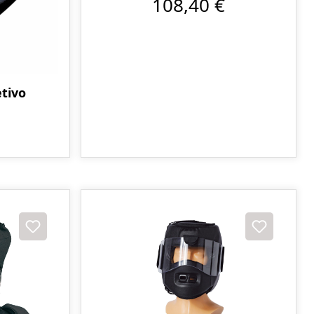
108,40 €
etivo