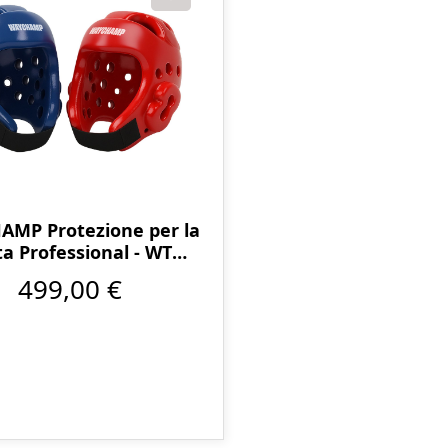
MP Protezione per la
ta Professional - WT
approvato
499,00 €