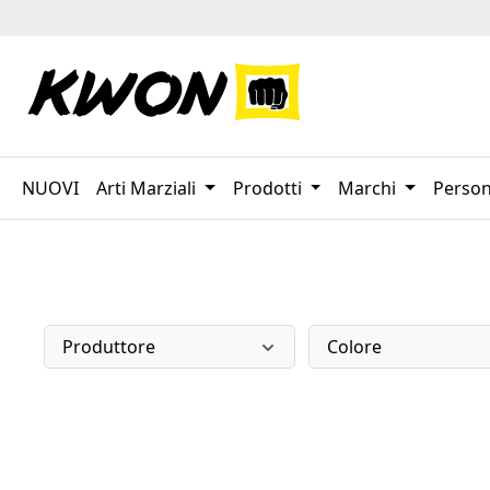
sa al contenuto principale
Salta alla ricerca
Passa alla navigazione principale
NUOVI
Arti Marziali
Prodotti
Marchi
Person
Produttore
Colore