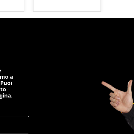
e
imo a
 Puoi
nto
gina.