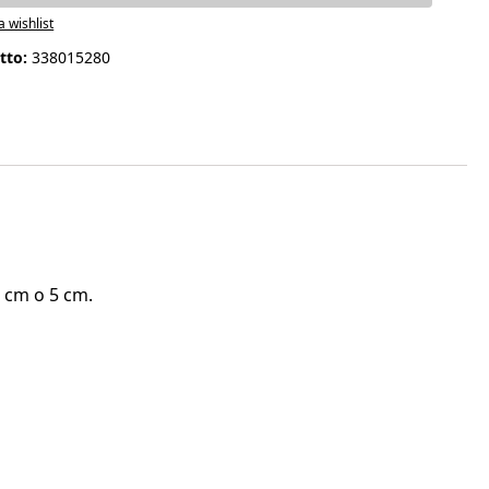
a wishlist
tto:
338015280
"
4 cm o 5 cm.