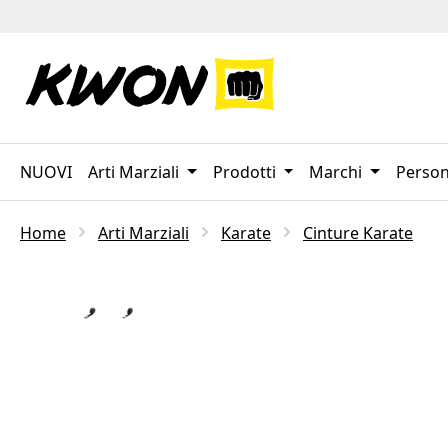
sa al contenuto principale
Salta alla ricerca
Passa alla navigazione principale
NUOVI
Arti Marziali
Prodotti
Marchi
Person
Home
Arti Marziali
Karate
Cinture Karate
Salta la galleria di immagini