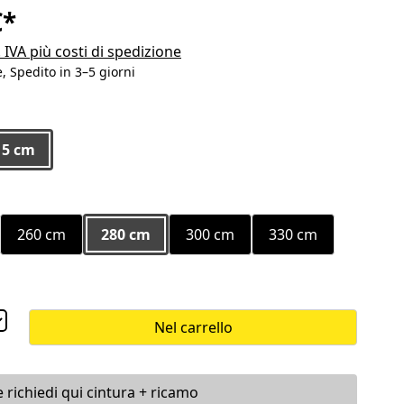
€*
. IVA più costi di spedizione
, Spedito in 3–5 giorni
5 cm
260 cm
280 cm
300 cm
330 cm
a opzione non è al momento disponibile.)
Nel carrello
 richiedi qui cintura + ricamo