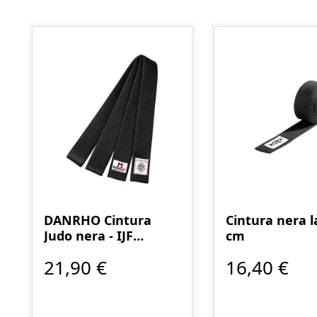
Salta la galleria dei prodotti
DANRHO Cintura
Cintura nera l
Judo nera - IJF
cm
riconosciuta
21,90 €
16,40 €