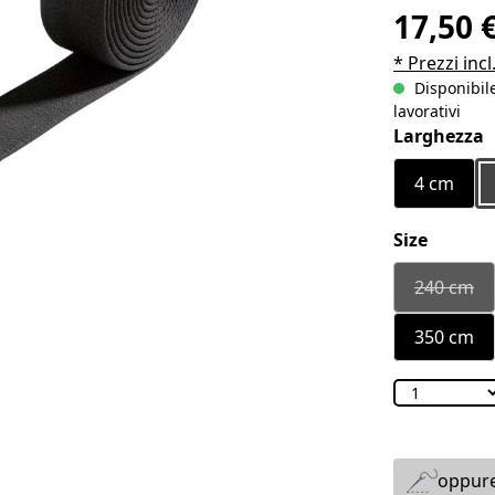
17,50 
* Prezzi incl
Disponibile
lavorativi
Seleziona
Larghezza
4 cm
Seleziona
Size
240 cm
(Quest
350 cm
oppure