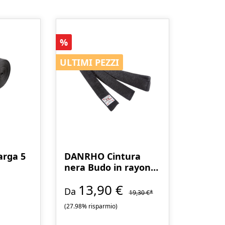
Sconto
%
ULTIMI PEZZI
ULTIMI PEZZI
arga 5
DANRHO Cintura
nera Budo in rayon
larghezze di 4 cm e 5
13,90 €
cm
Da
19,30 €*
(27.98% risparmio)