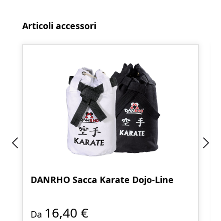
Salta la galleria dei prodotti
Articoli accessori
DANRHO Sacca Karate Dojo-Line
16,40 €
Da