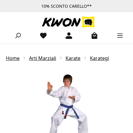
10% SCONTO CARELLO**
Passa al contenuto principale
Home
Arti Marziali
Karate
Karategi
Salta la galleria di immagini