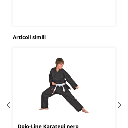
Salta la galleria dei prodotti
Articoli simili
Dojo-Line Karategi nero