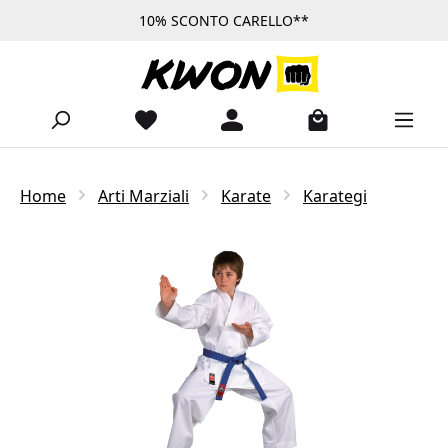
10% SCONTO CARELLO**
Passa al contenuto principale
Home
Arti Marziali
Karate
Karategi
Salta la galleria di immagini