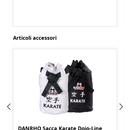
Salta la galleria dei prodotti
Articoli accessori
DANRHO Sacca Karate Dojo-Line