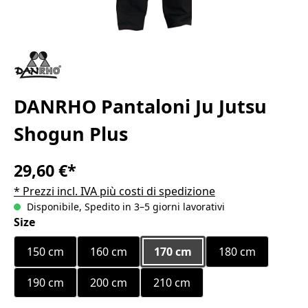
DANRHO Pantaloni Ju Jutsu
Shogun Plus
29,60 €*
* Prezzi incl. IVA più costi di spedizione
Disponibile, Spedito in 3–5 giorni lavorativi
Seleziona
Size
150 cm
160 cm
170 cm
180 cm
190 cm
200 cm
210 cm