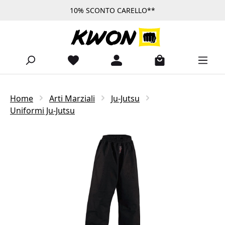
10% SCONTO CARELLO**
Passa al contenuto principale
Home
Arti Marziali
Ju-Jutsu
Uniformi Ju-Jutsu
Salta la galleria di immagini