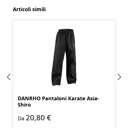
Salta la galleria dei prodotti
Articoli simili
DANRHO Pantaloni Karate Asia-
Shiro
20,80 €
Da