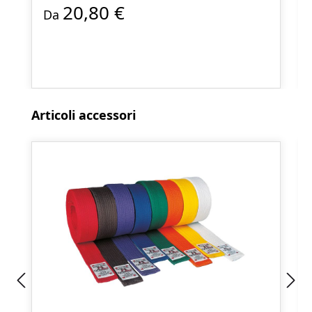
20,80 €
Da
Salta la galleria dei prodotti
Articoli accessori