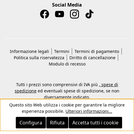
Social Media
Informazione legali
Termini
Termini di pagamento
Politica sulla riservatezza
Diritto di cancellazione
Modulo di recesso
Tutti i prezzi sono comprensivi di IVA più
, spese di
spedizione
ed eventuali spese di spedizione, se non
diversamente indicato.
© 2026 Copyright © Kwon KG -Tutti i diritti riservati
Questo sito Web utilizza i cookie per garantire la migliore
esperienza possibile.
Ulteriori informazioni...
Configura
Rifiuta
Accetta tutti i cookie