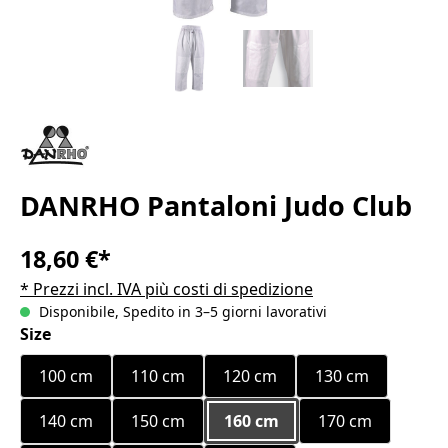
DANRHO Pantaloni Judo Club
18,60 €*
* Prezzi incl. IVA più costi di spedizione
Disponibile, Spedito in 3–5 giorni lavorativi
Seleziona
Size
100 cm
110 cm
120 cm
130 cm
140 cm
150 cm
160 cm
170 cm