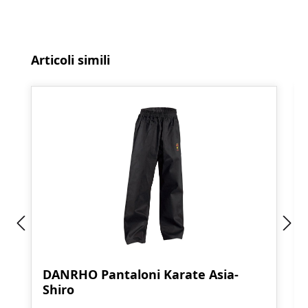
Salta la galleria dei prodotti
Articoli simili
DANRHO Pantaloni Karate Asia-
Shiro