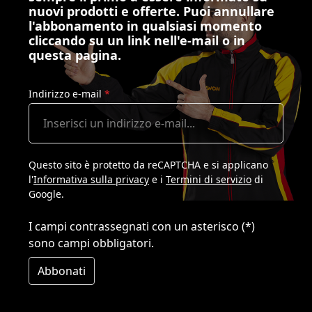
nuovi prodotti e offerte. Puoi annullare
l'abbonamento in qualsiasi momento
cliccando su un link nell'e-mail o in
questa pagina.
Indirizzo e-mail
*
Questo sito è protetto da reCAPTCHA e si applicano
l'
Informativa sulla privacy
e i
Termini di servizio
di
Google.
I campi contrassegnati con un asterisco (*)
sono campi obbligatori.
Abbonati