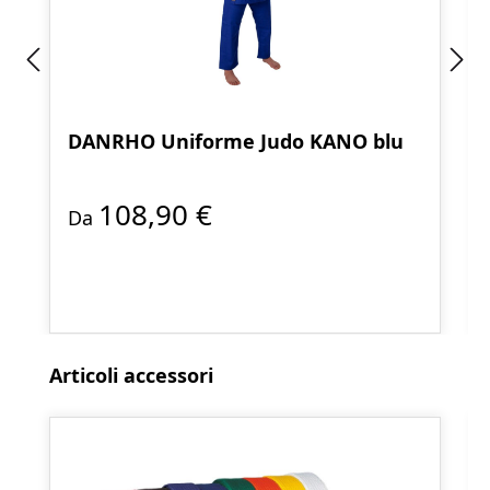
DANRHO Uniforme Judo KANO blu
108,90 €
Da
Salta la galleria dei prodotti
Articoli accessori