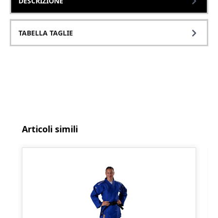
DESCRIZIONE
TABELLA TAGLIE
Salta la galleria dei prodotti
Articoli simili