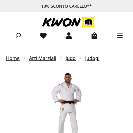
10% SCONTO CARELLO**
Passa al contenuto principale
Home
Arti Marziali
Judo
Judogi
Salta la galleria di immagini