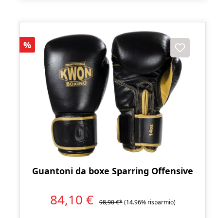
Sconto
%
Guantoni da boxe Sparring Offensive
84,10 €
98,90 €*
(14.96% risparmio)