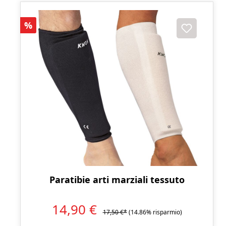
Sconto
%
Paratibie arti marziali tessuto
14,90 €
17,50 €*
(14.86% risparmio)