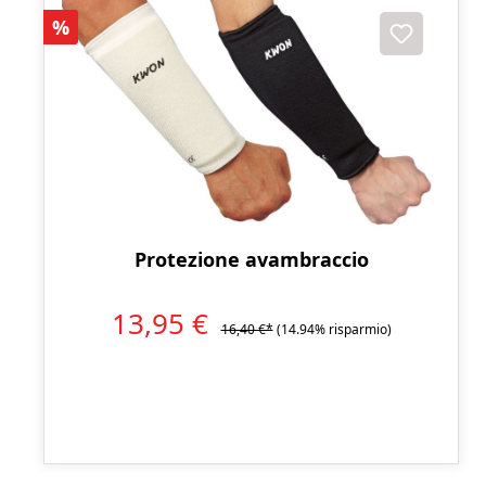
Sconto
%
Protezione avambraccio
13,95 €
16,40 €*
(14.94% risparmio)