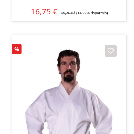
16,75 €
19,70 €*
(14.97% risparmio)
Sconto
%