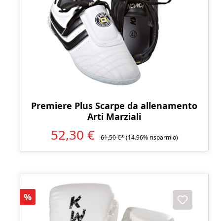
Premiere Plus Scarpe da allenamento
Arti Marziali
52,30 €
61,50 €*
(14.96% risparmio)
Sconto
%