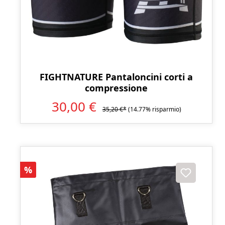
FIGHTNATURE Pantaloncini corti a
compressione
30,00 €
35,20 €*
(14.77% risparmio)
Sconto
%