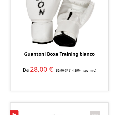
Guantoni Boxe Training bianco
28,00 €
Da
32,90 €*
(14.89% risparmio)
Sconto
%