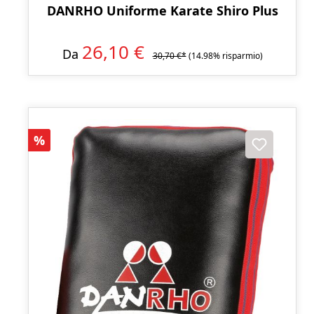
DANRHO Uniforme Karate Shiro Plus
26,10 €
Da
30,70 €*
(14.98% risparmio)
Sconto
%