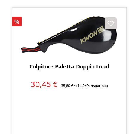
Sconto
%
Colpitore Paletta Doppio Loud
30,45 €
35,80 €*
(14.94% risparmio)