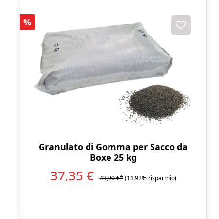
Sconto
%
Granulato di Gomma per Sacco da
Boxe 25 kg
37,35 €
43,90 €*
(14.92% risparmio)