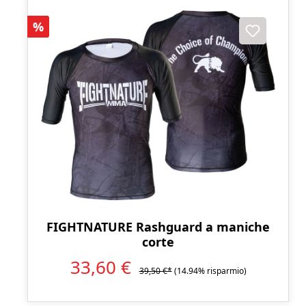
Sconto
%
FIGHTNATURE Rashguard a maniche
corte
33,60 €
39,50 €*
(14.94% risparmio)