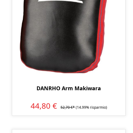
DANRHO Arm Makiwara
44,80 €
52,70 €*
(14.99% risparmio)