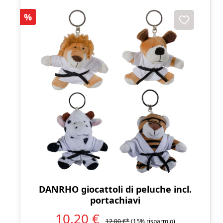
Sconto
%
DANRHO giocattoli di peluche incl.
portachiavi
10,20 €
12,00 €*
(15% risparmio)