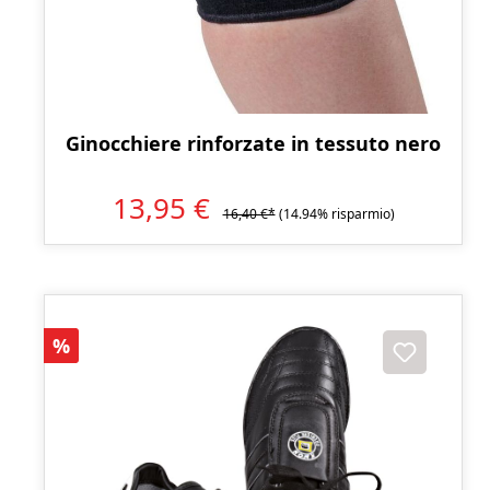
Ginocchiere rinforzate in tessuto nero
13,95 €
16,40 €*
(14.94% risparmio)
Sconto
%