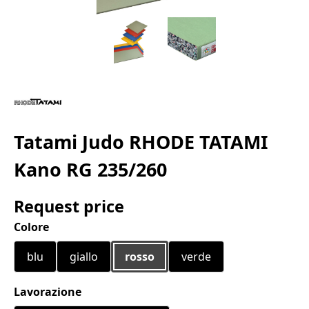
Tatami Judo RHODE TATAMI
Kano RG 235/260
Request price
Seleziona
Colore
blu
giallo
rosso
verde
Seleziona
Lavorazione