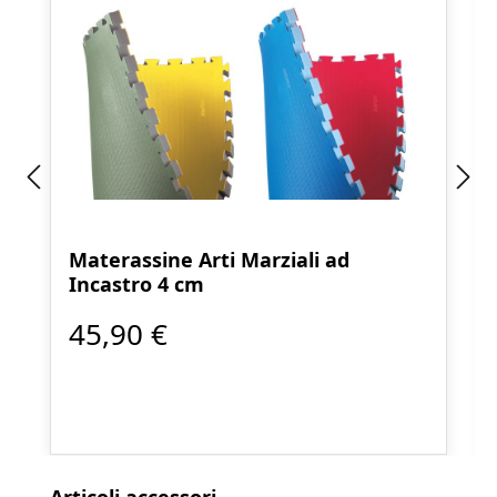
Materassine Arti Marziali ad
Incastro 4 cm
45,90 €
Salta la galleria dei prodotti