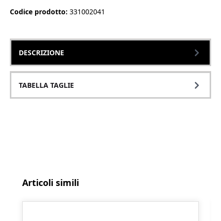
Codice prodotto:
331002041
DESCRIZIONE
TABELLA TAGLIE
Salta la galleria dei prodotti
Articoli simili